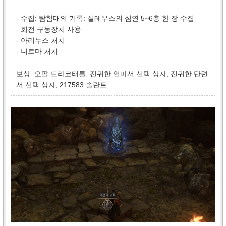
- 수집: 탐험대의 기록: 실레우스의 심연 5~6층 한 장 수집
- 회전 구동장치 사용
- 아리두스 처치
- 니르마 처치
보상: 오팔 드라코터틀, 진귀한 연마서 선택 상자, 진귀한 단련
서 선택 상자, 217583 솔란트