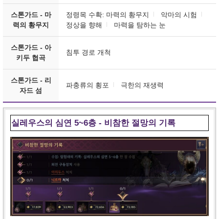
스톤가드 - 마
정령목 수확: 마력의 황무지
악마의 시험
력의 황무지
정상을 향해
마력을 탐하는 눈
스톤가드 - 아
침투 경로 개척
키두 협곡
스톤가드 - 리
파충류의 횡포
극한의 재생력
자드 섬
실레우스의 심연 5~6층 - 비참한 절망의 기록