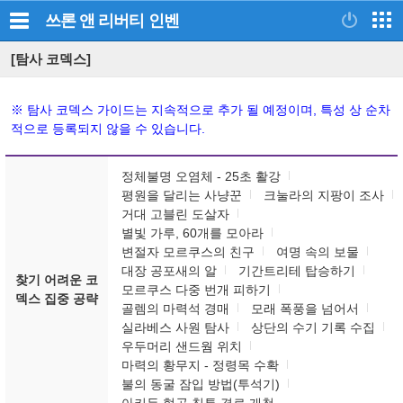
쓰론 앤 리버티
인벤
[탐사 코덱스]
※ 탐사 코덱스 가이드는 지속적으로 추가 될 예정이며, 특성 상 순차
적으로 등록되지 않을 수 있습니다.
정체불명 오염체 - 25초 활강
평원을 달리는 사냥꾼
크눌라의 지팡이 조사
거대 고블린 도살자
별빛 가루, 60개를 모아라
변절자 모르쿠스의 친구
여명 속의 보물
대장 공포새의 알
기간트리테 탑승하기
찾기 어려운 코
모르쿠스 다중 번개 피하기
덱스 집중 공략
골렘의 마력석 경매
모래 폭풍을 넘어서
실라베스 사원 탐사
상단의 수기 기록 수집
우두머리 샌드웜 위치
마력의 황무지 - 정령목 수확
불의 동굴 잠입 방법(투석기)