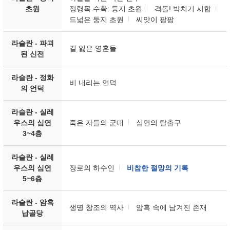
초원
정령목 수확: 둥지 초원
격돌! 박치기 시합
드넓은 둥지 초원
씨앗이 팡팡
라슬란 - 파괴
길 잃은 영혼들
된 신전
라슬란 - 정화
비 내리는 언덕
의 언덕
라슬란 - 실레
우스의 심연
죽은 자들의 군대
심연의 탈출구
3~4층
라슬란 - 실레
우스의 심연
장로의 하수인
비참한 절망의 기록
5~6층
라슬란 - 암흑
생명 창조의 역사
암흑 속에 남겨진 존재
납골당