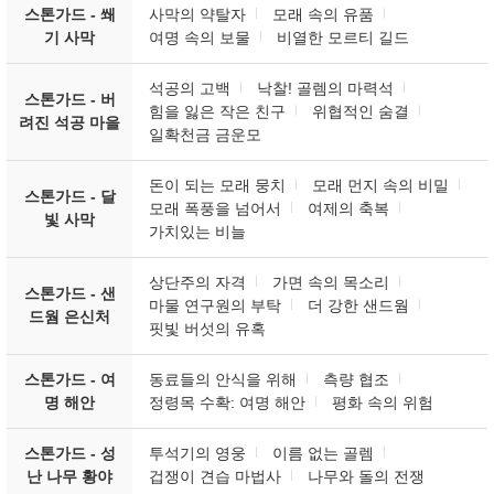
스톤가드 - 쐐
사막의 약탈자
모래 속의 유품
기 사막
여명 속의 보물
비열한 모르티 길드
석공의 고백
낙찰! 골렘의 마력석
스톤가드 - 버
힘을 잃은 작은 친구
위협적인 숨결
려진 석공 마을
일확천금 금운모
돈이 되는 모래 뭉치
모래 먼지 속의 비밀
스톤가드 - 달
모래 폭풍을 넘어서
여제의 축복
빛 사막
가치있는 비늘
상단주의 자격
가면 속의 목소리
스톤가드 - 샌
마물 연구원의 부탁
더 강한 샌드웜
드웜 은신처
핏빛 버섯의 유혹
스톤가드 - 여
동료들의 안식을 위해
측량 협조
명 해안
정령목 수확: 여명 해안
평화 속의 위험
스톤가드 - 성
투석기의 영웅
이름 없는 골렘
난 나무 황야
겁쟁이 견습 마법사
나무와 돌의 전쟁