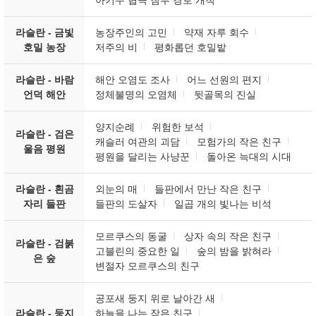
아키두 협곡 침투 경로 개척
라슬란 - 금빛
농장주인의 고민
약재 자루 회수
호밀 농장
저주의 비
평화롭던 호밀밭
라슬란 - 바람
해안 오염도 조사
어느 선원의 편지
언덕 해안
정체불명의 오염체
뒷골목의 진실
양지순례
위험한 보석
라슬란 - 검은
캐슬러 여관의 괴담
모험가의 작은 친구
울음 평원
평원을 달리는 사냥꾼
돌아온 늑대의 시대
라슬란 - 흰곰
외눈의 매
들판에서 만난 작은 친구
자리 들판
들판의 도살자
일곱 개의 빛나는 비석
모르쿠스의 동굴
상자 속의 작은 친구
라슬란 - 검붉
고블린의 중요한 일
숲의 밤을 밝혀라
은 숲
변절자 모르쿠스의 친구
공포새 둥지 위로 날아간 새
라슬란 - 둥지
하늘을 나는 작은 친구