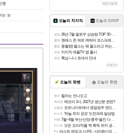
전쟁
새로고침
하는 눈
오늘의 치지직
오늘의 SOOP
26년 7월 팔로우 상승량 TOP 30 - 월간 치지직
잡담
젠레스 존 제로 캐릭터 코스프레한 꽁주
짤방
풍월량) 물소는 왜 물소라고 하는거야? 아! 그만 ㅋㅋ
클립
치지직 애플TV 앱 출시
정보
룩삼 니니 초대석 안내
정보
더보기+
오늘의 팟벤
오늘의 핫벤
힐러는 안나오고
명조
메모리 3사, 2027년 생산분 완판?
해외겜
포트나이트에서 명일방주 엔드필드 [펠리카] 판매 예정
섭컬겜
'하늘 위의 공포' 도전과제 달성법
비스트
7월~8월 부산-단양-충주-울진 다녀왔어요~
여행
모든 요리/작물 책 획득 위치 공략 (36개) - 미식가 도전과제
비스트
라스트 에포크 시즌5 - 서리화신의 분노 티저
PV