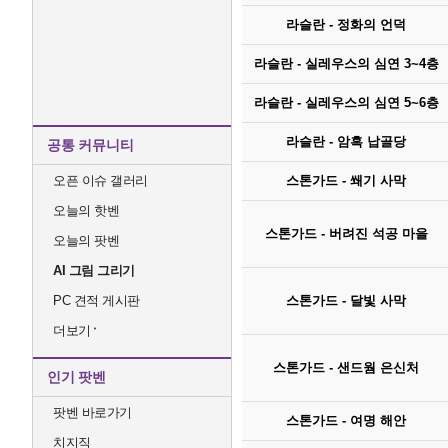
라슬란 - 정화의 언덕
라슬란 - 실레우스의 심연 3~4층
라슬란 - 실레우스의 심연 5~6층
라슬란 - 암흑 납골당
공통 커뮤니티
오픈 이슈 갤러리
스톤가드 - 쐐기 사막
오늘의 핫벤
스톤가드 - 버려진 석공 마을
오늘의 팟벤
AI 그림 그리기
PC 견적 게시판
스톤가드 - 달빛 사막
더보기
스톤가드 - 샌드웜 은신처
인기 팟벤
팟벤 바로가기
스톤가드 - 여명 해안
치지직