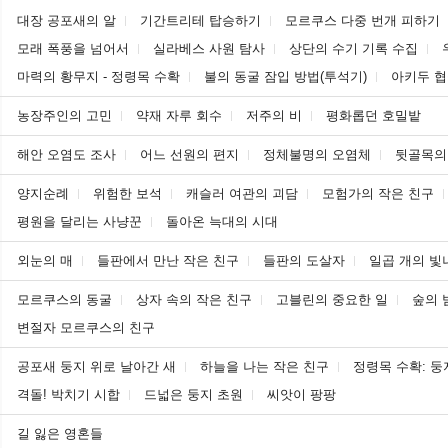
대장 공포새의 알
기간트리테 탑승하기
모르쿠스 다중 번개 피하기
모래 폭풍을 넘어서
실라베스 사원 탐사
상단의 수기 기록 수집
마력의 황무지 - 정령목 수확
불의 동굴 잠입 방법(투석기)
아키두 협
농장주인의 고민
약재 자루 회수
저주의 비
평화롭던 호밀밭
해안 오염도 조사
어느 선원의 편지
정체불명의 오염체
뒷골목의
양지순례
위험한 보석
캐슬러 여관의 괴담
모험가의 작은 친구
평원을 달리는 사냥꾼
돌아온 늑대의 시대
외눈의 매
들판에서 만난 작은 친구
들판의 도살자
일곱 개의 빛
모르쿠스의 동굴
상자 속의 작은 친구
고블린의 중요한 일
숲의 
변절자 모르쿠스의 친구
공포새 둥지 위로 날아간 새
하늘을 나는 작은 친구
정령목 수확: 둥
격돌! 박치기 시합
드넓은 둥지 초원
씨앗이 팡팡
길 잃은 영혼들