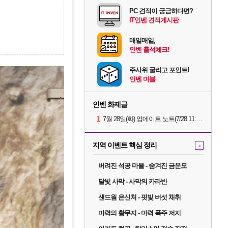
PC 견적이 궁금하다면?
IT인벤 견적게시판
매일매일,
인벤 출석체크!
주사위 굴리고 포인트!
인벤 마블
인벤 화제글
1
7월 28일(화) 업데이트 노트(7/28 11:14 수정)
지역 이벤트 핵심 정리
-
버려진 석공 마을 - 숨겨진 금운모
달빛 사막 - 사막의 카라반
샌드웜 은신처 - 핏빛 버섯 채취
마력의 황무지 - 마력 폭주 저지