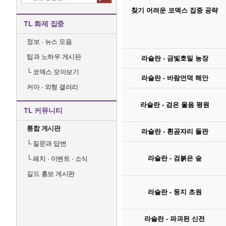
찾기 어려운 코덱스 집중 공략
TL 화제 집중
정보 · 뉴스 모음
팁과 노하우 게시판
라슬란 - 금빛호밀 농장
└
코덱스 모아보기
라슬란 - 바람언덕 해안
커마 · 외형 갤러리
라슬란 - 검은 울음 평원
TL 커뮤니티
통합 게시판
라슬란 - 흰곰자리 들판
└
질문과 답변
라슬란 - 검붉은 숲
└
패치 · 이벤트 · 소식
길드 홍보 게시판
라슬란 - 둥지 초원
라슬란 - 파괴된 신전