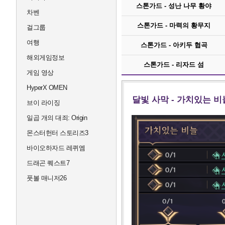
스톤가드 - 성난 나무 황야
차벤
스톤가드 - 마력의 황무지
걸그룹
여행
스톤가드 - 아키두 협곡
해외게임정보
스톤가드 - 리자드 섬
게임 영상
HyperX OMEN
달빛 사막 - 가치있는 비
브이 라이징
일곱 개의 대죄: Origin
몬스터헌터 스토리즈3
바이오하자드 레퀴엠
드래곤 퀘스트7
풋볼 매니저26