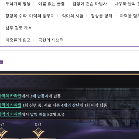
투석기의 영웅
이름 없는 골렘
겁쟁이 견습 마법사
나무와 돌의 
정령목 수확: 마력의 황무지
악마의 시험
정상을 향해
마력을 탐
침투 경로 개척
파충류의 횡포
극한의 재생력
늘