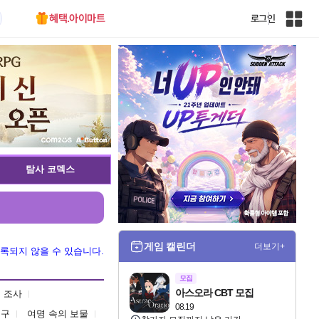
혜택.아이마트
로그인
인
벤
전
체
사
이
트
맵
탐사 코덱스
게임 캘린더
더보기+
록되지 않을 수 있습니다.
모집
아스오라 CBT 모집
 조사
08.19
친구
여명 속의 보물