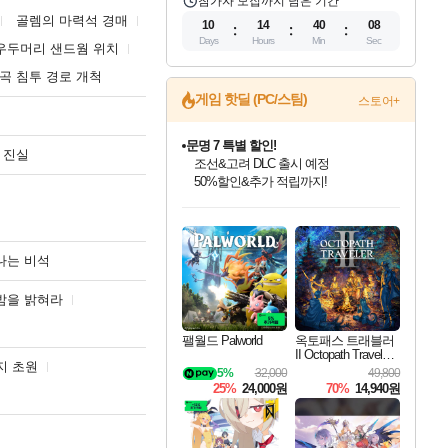
참가자 모집까지 남은 기간
골렘의 마력석 경매
10
14
40
06
Days
Hours
Min
Sec
우두머리 샌드웜 위치
곡 침투 경로 개척
게임 핫딜 (PC/스팀)
스토어+
문명 7 특별 할인!
 진실
조선&고려 DLC 출시 예정
50%할인&추가 적립까지!
인벤게임즈 8월 특별 할인!
드래곤소드: 어웨이크닝 입점!
마블 투혼 파이팅 소울즈 정식출시!
귀무자: 검의 길 예약 판매 중!
비스트 오브 리인카네이션 정식 출시!
커세어 코브 출시 기념 할인!
더 렐릭 퍼스트 가디언 정식 출시
베데스다 40주년 기념 할인 중!
캡콤 프렌차이즈 할인 진행 중!
캡콤 일부 상품 상시 할인
스타워즈 은하계 레이서
로블록스 기프트 카드 공식 입점
인기 퍼블리셔 모음!
스팀으로 만나는 드래곤소드!
마블 히어로 총 출동&화려한 격투!
10% 할인과
게임프릭 신작 IP
해적'섬'을 발전시키자!
설화x하드코어 액션!
베데스다의 명작들을
몬헌, 바하 등 인기 IP를
몬헌 와일즈 & 드래곤즈 도그마2
인벤게임즈에서 10% 추가 적립
Robux를 가장 안전하고
최대 90% 할인가를 만나보세요!
네이버혜택과 함께 만나보세요!
네이버 포인트 혜택까지!
이니&베니 혜택까지!
네이버 혜택가와 함께 예약하세요!
할인&네이버혜택으로 만나보세요!
네이버페이 혜택과 만나보세요!
40주년 프로모션으로 만나보세요!
할인가에 만나보세요!
일부 에디션 상시 할인!
혜택으로 예약 판매 중
편안하게 충전하세요
나는 비석
밤을 밝혀라
팰월드 Palworld
옥토패스 트래블러
II Octopath Traveler I
지 초원
I
5%
32,000
49,800
25%
24,000원
70%
14,940원