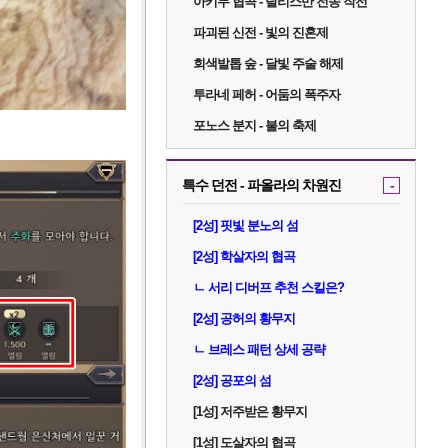
아키두 협곡 - 탈리스만 전송 작전
파괴된 신전 - 빛의 진혼제
회색발톱 숲 - 달빛 주술 해제
투라네 페허 - 어둠의 폭주자
포노스 분지 - 불의 축제
특수 던전 - 파올라의 차원진
-
[2성] 핏빛 분노의 섬
[2성] 학살자의 협곡
ㄴ 서리 디버프 추천 스킬은?
[2성] 공허의 황무지
ㄴ 브레스 패턴 상세 공략
[2성] 공포의 섬
[1성] 저주받은 황무지
[1성] 도살자의 협곡