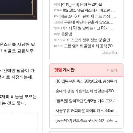
[여행_국내] 남해 독일마을
여행
8월 28일 넷플릭스에서 예고편 공개 예정
GTA6
[페르소나5: 더 팬텀 X] 괴도 영상 l 타카마키 안·댄싱 스타
PV
무한대 아난타 유출과 앞으로의 예상 (루머)
섭컬겜
여기서 R1 뭘 말하는거고 R2가 뭘말하는걸까요?
명조
운문댐
여행
아스오라 성우 정보 및 출연작 모음
아스오라
 몬스터를 사냥해 달
모든 엘리트 골렘 위치 공략 (30개) - 방랑 결투가
비스트
:1 비율로 교환해주
새로고침
핫딜
게시판
 시간에만 납품이 가
더보기+
납품지로 지정되는데,
[10+2]목우촌 뚝심 200gX12개, 증정특가
순대와 깻잎의 완벽조화 깻잎순대300g 외 분식 골라담기
80개의 비늘을 모으는
[풀무원] 얄피꽉찬 만두8봉 기획 (고기/김치/교자/물만두 외)
하는 것도 좋다.
서울우유 커피타운 아메리카노 350ml 20개 등 행사 모음전
[동국제약] 덴트릭스 구강세정기 소닉펄스 컨트롤샷+노즐+치약 증정 휴대용 무선 구강세정기