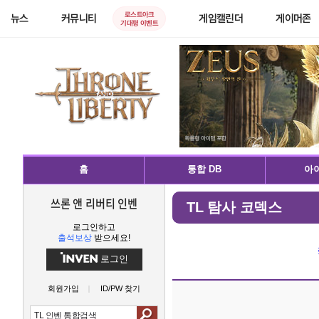
로스트아크
뉴스
커뮤니티
게임캘린더
게이머존
기대평 이벤트
홈
통합 DB
아이
쓰론 앤 리버티 인벤
TL 탐사 코덱스
로그인하고
출석보상
받으세요!
로그인
회원가입
ID/PW 찾기