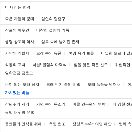
비 내리는 언덕
죽은 자들의 군대
심연의 탈출구
장로의 하수인
비참한 절망의 기록
생명 창조의 역사
암흑 속에 남겨진 존재
사막의 약탈자
모래 속의 유품
여명 속의 보물
비열한 모르티 길
석공의 고백
낙찰! 골렘의 마력석
힘을 잃은 작은 친구
위협적인
일확천금 금운모
돈이 되는 모래 뭉치
모래 먼지 속의 비밀
모래 폭풍을 넘어서
여
가치있는 비늘
상단주의 자격
가면 속의 목소리
마물 연구원의 부탁
더 강한 샌
핏빛 버섯의 유혹
동료들의 안식을 위해
측량 협조
정령목 수확: 여명 해안
평화 속