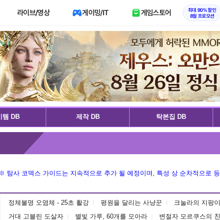
최대 90% 할인
라이브/영상
게이밍/IT
게임스토어
8월 프로모션
템 DB
제작 DB
탁본집 DB
※ 탐사 코덱스 가이드는 지속적으로 추가 될 예정이며, 특성 상 순차적으로 등
정체불명 오염체 - 25초 활강
평원을 달리는 사냥꾼
크눌라의 지팡이
거대 고블린 도살자
별빛 가루, 60개를 모아라
변절자 모르쿠스의 