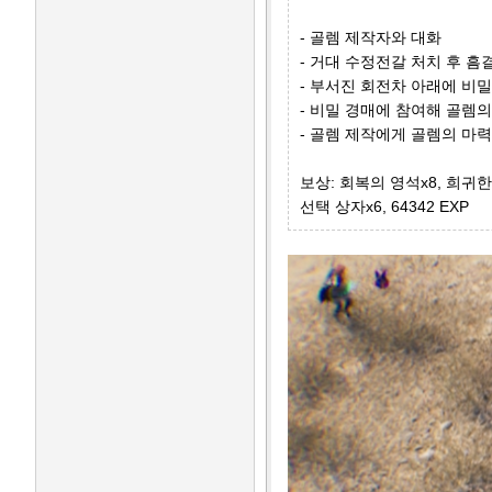
- 골렘 제작자와 대화
- 거대 수정전갈 처치 후 흠
- 부서진 회전차 아래에 비
- 비밀 경매에 참여해 골렘
- 골렘 제작에게 골렘의 마
보상: 회복의 영석x8, 희귀
선택 상자x6, 64342 EXP