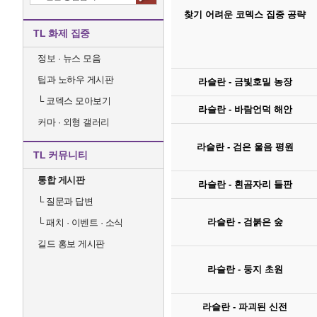
찾기 어려운 코덱스 집중 공략
TL 화제 집중
정보 · 뉴스 모음
팁과 노하우 게시판
라슬란 - 금빛호밀 농장
└
코덱스 모아보기
라슬란 - 바람언덕 해안
커마 · 외형 갤러리
라슬란 - 검은 울음 평원
TL 커뮤니티
통합 게시판
라슬란 - 흰곰자리 들판
└
질문과 답변
라슬란 - 검붉은 숲
└
패치 · 이벤트 · 소식
길드 홍보 게시판
라슬란 - 둥지 초원
라슬란 - 파괴된 신전