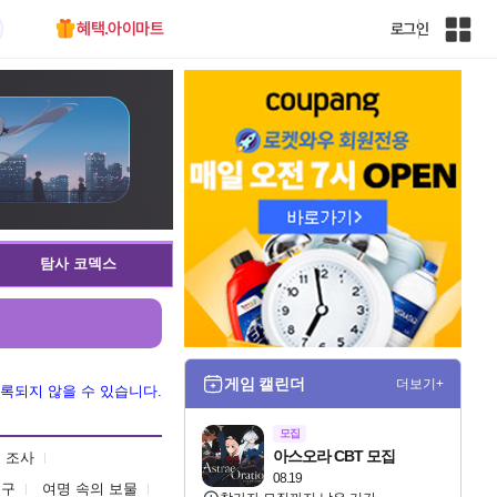
혜택.아이마트
로그인
인
벤
전
체
사
이
트
맵
탐사 코덱스
게임 캘린더
더보기+
록되지 않을 수 있습니다.
모집
아스오라 CBT 모집
 조사
08.19
친구
여명 속의 보물