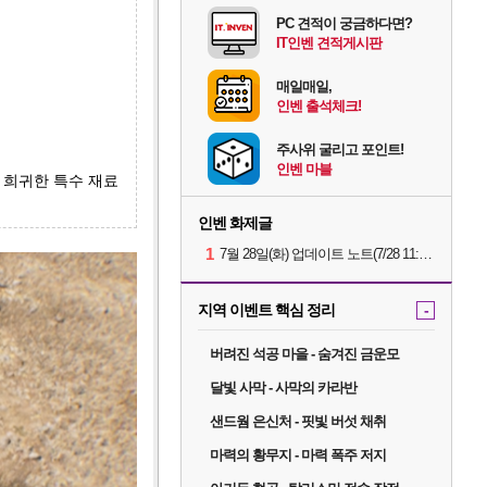
PC 견적이 궁금하다면?
IT인벤 견적게시판
매일매일,
인벤 출석체크!
주사위 굴리고 포인트!
인벤 마블
, 희귀한 특수 재료
인벤 화제글
1
7월 28일(화) 업데이트 노트(7/28 11:14 수정)
지역 이벤트 핵심 정리
-
버려진 석공 마을 - 숨겨진 금운모
달빛 사막 - 사막의 카라반
샌드웜 은신처 - 핏빛 버섯 채취
마력의 황무지 - 마력 폭주 저지