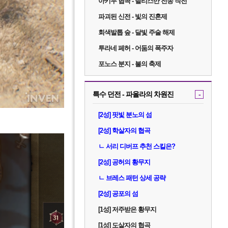
아키두 협곡 - 탈리스만 전송 작전
파괴된 신전 - 빛의 진혼제
회색발톱 숲 - 달빛 주술 해제
투라네 페허 - 어둠의 폭주자
포노스 분지 - 불의 축제
특수 던전 - 파올라의 차원진
-
[2성] 핏빛 분노의 섬
[2성] 학살자의 협곡
ㄴ 서리 디버프 추천 스킬은?
[2성] 공허의 황무지
ㄴ 브레스 패턴 상세 공략
[2성] 공포의 섬
[1성] 저주받은 황무지
[1성] 도살자의 협곡