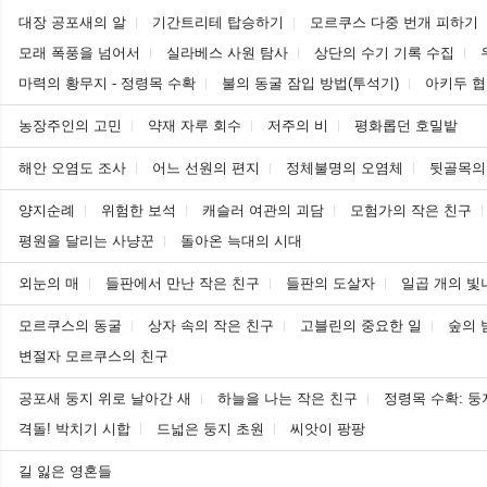
대장 공포새의 알
기간트리테 탑승하기
모르쿠스 다중 번개 피하기
모래 폭풍을 넘어서
실라베스 사원 탐사
상단의 수기 기록 수집
마력의 황무지 - 정령목 수확
불의 동굴 잠입 방법(투석기)
아키두 협
농장주인의 고민
약재 자루 회수
저주의 비
평화롭던 호밀밭
해안 오염도 조사
어느 선원의 편지
정체불명의 오염체
뒷골목의
양지순례
위험한 보석
캐슬러 여관의 괴담
모험가의 작은 친구
평원을 달리는 사냥꾼
돌아온 늑대의 시대
외눈의 매
들판에서 만난 작은 친구
들판의 도살자
일곱 개의 빛
모르쿠스의 동굴
상자 속의 작은 친구
고블린의 중요한 일
숲의 
변절자 모르쿠스의 친구
공포새 둥지 위로 날아간 새
하늘을 나는 작은 친구
정령목 수확: 둥
격돌! 박치기 시합
드넓은 둥지 초원
씨앗이 팡팡
길 잃은 영혼들