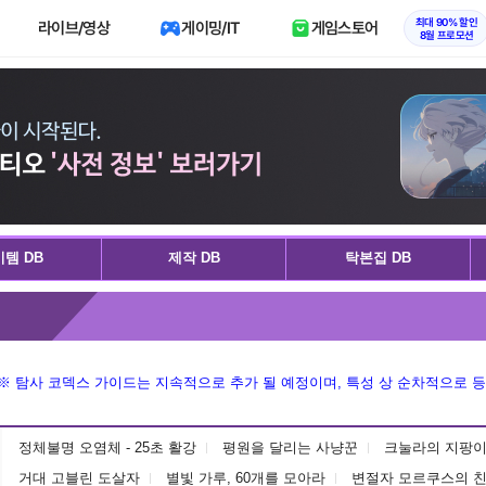
최대 90% 할인
라이브/영상
게이밍/IT
게임스토어
8월 프로모션
템 DB
제작 DB
탁본집 DB
※ 탐사 코덱스 가이드는 지속적으로 추가 될 예정이며, 특성 상 순차적으로 등
정체불명 오염체 - 25초 활강
평원을 달리는 사냥꾼
크눌라의 지팡이
거대 고블린 도살자
별빛 가루, 60개를 모아라
변절자 모르쿠스의 