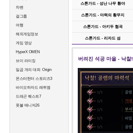
스톤가드 - 성난 나무 황야
차벤
스톤가드 - 마력의 황무지
걸그룹
여행
스톤가드 - 아키두 협곡
해외게임정보
스톤가드 - 리자드 섬
게임 영상
HyperX OMEN
버려진 석공 마을 - 낙찰
브이 라이징
일곱 개의 대죄: Origin
몬스터헌터 스토리즈3
바이오하자드 레퀴엠
드래곤 퀘스트7
풋볼 매니저26