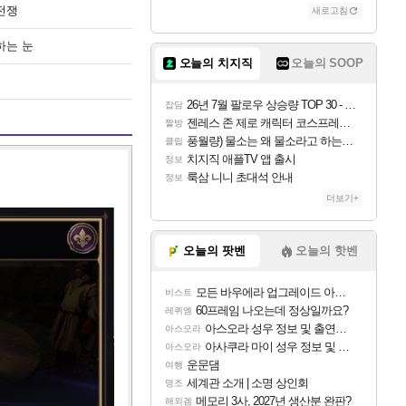
전쟁
새로고침
하는 눈
오늘의 치지직
오늘의 SOOP
26년 7월 팔로우 상승량 TOP 30 - 월간 치지직
잡담
젠레스 존 제로 캐릭터 코스프레한 꽁주
짤방
풍월량) 물소는 왜 물소라고 하는거야? 아! 그만 ㅋㅋ
클립
치지직 애플TV 앱 출시
정보
룩삼 니니 초대석 안내
정보
더보기+
오늘의 팟벤
오늘의 핫벤
모든 바우에라 업그레이드 아이템 획득 위치 공략 (89개)
비스트
60프레임 나오는데 정상일까요?
레퀴엠
아스오라 성우 정보 및 출연작 모음
아스오라
아사쿠라 마이 성우 정보 및 주요 필모
아스오라
운문댐
여행
세계관 소개 | 소명 상인회
명조
메모리 3사, 2027년 생산분 완판?
해외겜