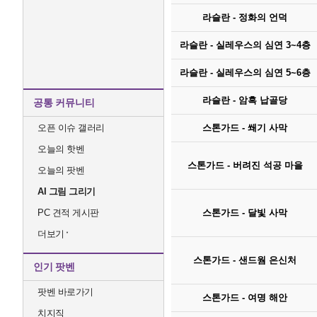
라슬란 - 정화의 언덕
라슬란 - 실레우스의 심연 3~4층
라슬란 - 실레우스의 심연 5~6층
라슬란 - 암흑 납골당
공통 커뮤니티
오픈 이슈 갤러리
스톤가드 - 쐐기 사막
오늘의 핫벤
스톤가드 - 버려진 석공 마을
오늘의 팟벤
AI 그림 그리기
PC 견적 게시판
스톤가드 - 달빛 사막
더보기
스톤가드 - 샌드웜 은신처
인기 팟벤
팟벤 바로가기
스톤가드 - 여명 해안
치지직