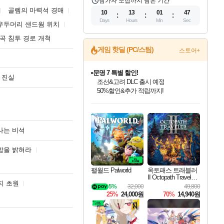
참가자 모집까지 남은 기간
골렘의 마력석 경매
10
13
01
46
Days
Hours
Min
Sec
우두머리 샌드웜 위치
곡 침투 경로 개척
게임 핫딜 (PC/스팀)
문명 7 특별 할인!
스토어+
조선&고려 DLC 출시 예정
50%할인&추가 적립까지!
 진실
마블 투혼 파이팅 소울즈 정식출시!
마블 히어로 총 출동&화려한 격투!
네이버 포인트 혜택까지!
인벤게임즈 8월 특별 할인!
드래곤소드: 어웨이크닝 입점!
귀무자: 검의 길 예약 판매 중!
비스트 오브 리인카네이션 정식 출시!
커세어 코브 출시 기념 할인!
더 렐릭 퍼스트 가디언 정식 출시
베데스다 40주년 기념 할인 중!
캡콤 프렌차이즈 할인 진행 중!
캡콤 일부 상품 상시 할인
스타워즈 은하계 레이서
로블록스 기프트 카드 공식 입점
인기 퍼블리셔 모음!
스팀으로 만나는 드래곤소드!
10% 할인과
게임프릭 신작 IP
해적'섬'을 발전시키자!
설화x하드코어 액션!
베데스다의 명작들을
몬헌, 바하 등 인기 IP를
몬헌 와일즈 & 드래곤즈 도그마2
인벤게임즈에서 10% 추가 적립
Robux를 가장 안전하고
최대 90% 할인가를 만나보세요!
네이버혜택과 함께 만나보세요!
이니&베니 혜택까지!
네이버 혜택가와 함께 예약하세요!
할인&네이버혜택으로 만나보세요!
네이버페이 혜택과 만나보세요!
40주년 프로모션으로 만나보세요!
할인가에 만나보세요!
일부 에디션 상시 할인!
혜택으로 예약 판매 중
편안하게 충전하세요
나는 비석
밤을 밝혀라
팰월드 Palworld
옥토패스 트래블러
II Octopath Traveler I
지 초원
I
5%
32,000
49,800
25%
24,000원
70%
14,940원