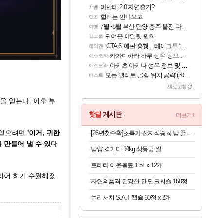
아반테 2.0 자연흡기?
차벤
힐러는 안나오고
명조
7월~8월 부산-단양-충주-울진 다녀왔어요~
여행
귀여운 아일릿 원희
걸그룹
‘GTA 6’ 예판 흥행…테이크투 “내부 예상 크게 넘어”
해외겜
카가미하라 하루 성우 정보 및 주요 필모
아스오라
아키츠 아키나 성우 정보 및 주요 필모
아스오라
모든 엘리트 골렘 위치 공략 (30개) - 방랑 결투가
비스트
새로고침
을 얻는다. 이후 부
핫딜
게시판
더보기+
 얻으려면
'이거, 귀한
[26년첫수확]초특가 산지직송 해남 꿀고구마 3kg
 만들어 낼 수 있다
남양 경기미 10kg 상등급 쌀
토레타 이온음료 1.5L x 12개
클리어 하기 수월해졌
자연의품격 건강한 간 밀크씨슬 150정
쏜리서치 S.A.T 캡슐 60정 x 2개