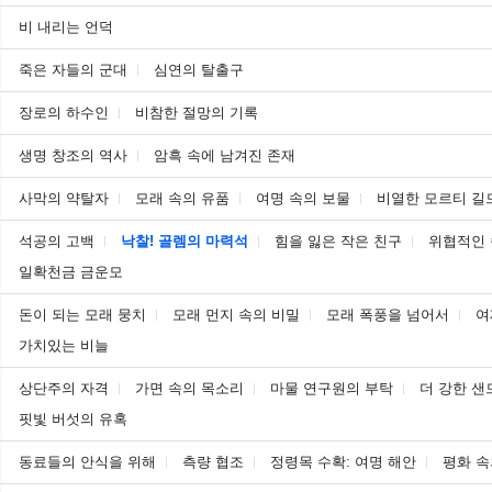
비 내리는 언덕
죽은 자들의 군대
심연의 탈출구
장로의 하수인
비참한 절망의 기록
생명 창조의 역사
암흑 속에 남겨진 존재
사막의 약탈자
모래 속의 유품
여명 속의 보물
비열한 모르티 길
석공의 고백
낙찰! 골렘의 마력석
힘을 잃은 작은 친구
위협적인
일확천금 금운모
돈이 되는 모래 뭉치
모래 먼지 속의 비밀
모래 폭풍을 넘어서
여
가치있는 비늘
상단주의 자격
가면 속의 목소리
마물 연구원의 부탁
더 강한 샌
핏빛 버섯의 유혹
동료들의 안식을 위해
측량 협조
정령목 수확: 여명 해안
평화 속