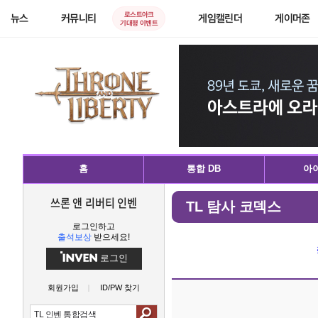
로스트아크
뉴스
커뮤니티
게임캘린더
게이머존
기대평 이벤트
홈
통합 DB
아이
쓰론 앤 리버티 인벤
TL 탐사 코덱스
로그인하고
출석보상
받으세요!
로그인
회원가입
ID/PW 찾기